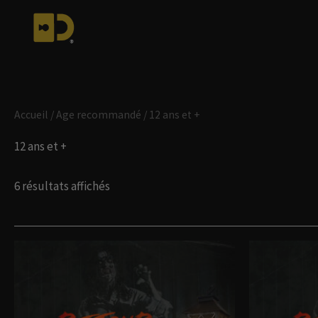
Aller
au
contenu
Accueil
/ Age recommandé / 12 ans et +
12 ans et +
6 résultats affichés