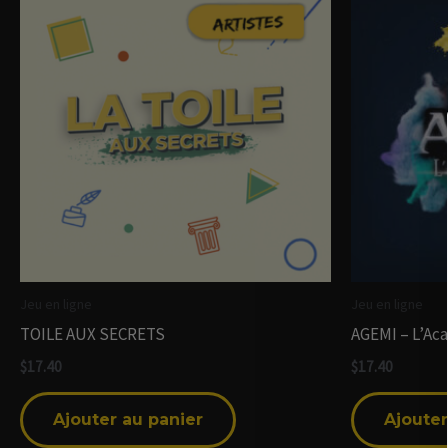
Jeu en ligne
Jeu en ligne
TOILE AUX SECRETS
AGEMI – L’Ac
$
17.40
$
17.40
Ajouter au panier
Ajouter