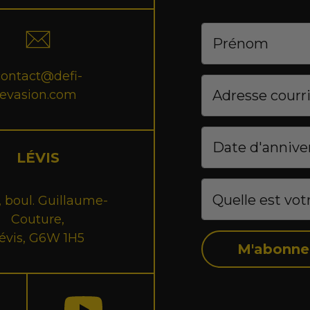
contact@defi-
evasion.com
LÉVIS
 boul. Guillaume-
Couture,
évis, G6W 1H5
M'abonne