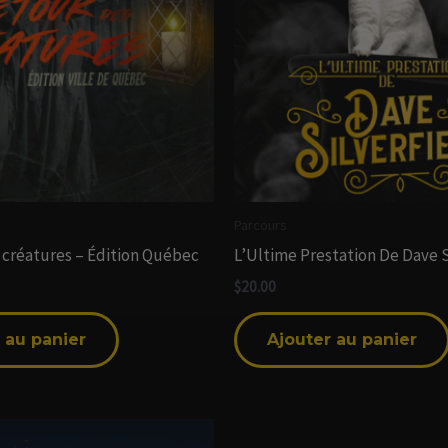
Parcours
 créatures – Édition Québec
L’Ultime Prestation De Dave S
$
20.00
 au panier
Ajouter au panier