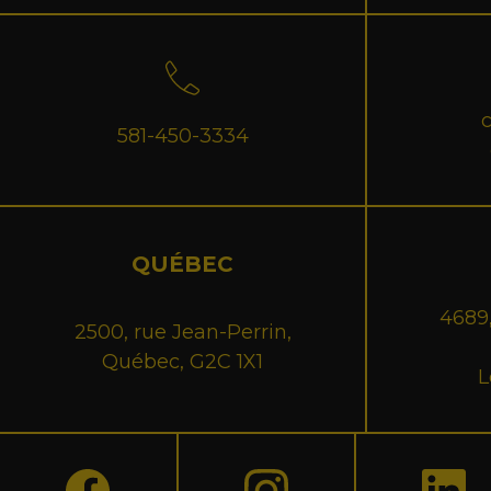
581-450-3334
QUÉBEC
4689,
2500, rue Jean-Perrin,
Québec, G2C 1X1
L