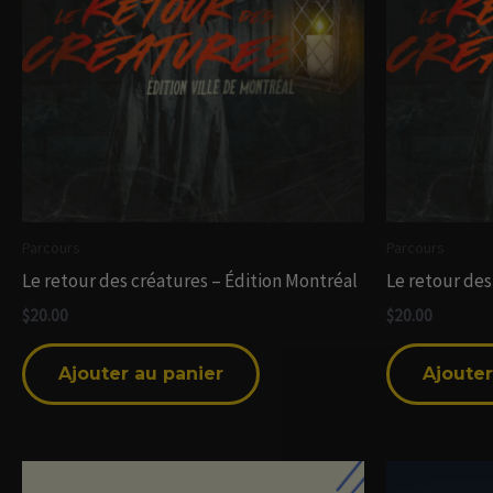
Parcours
Parcours
Le retour des créatures – Édition Montréal
Le retour des
$
20.00
$
20.00
Ajouter au panier
Ajouter