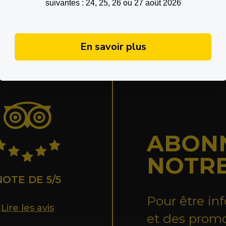
suivantes : 24, 25, 26 ou 27 août 2026
En savoir plus
ABONN
NOTRE
NOTE DE 5/5
Pour être in
Lire les avis
et des promo