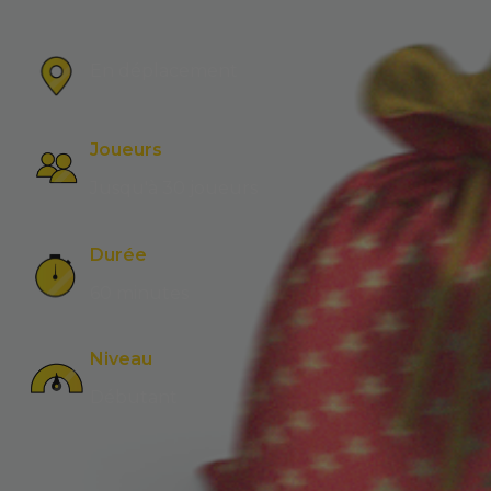
En déplacement
Joueurs
Jusqu'à 30 joueurs
Durée
60 minutes
Niveau
Débutant