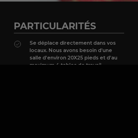
PARTICULARITÉS
Se déplace directement dans vos
locaux. Nous avons besoin d’une
salle d’environ 20X25 pieds et d’au
maximum 4 tables de travail.
Un local, situé à Lévis, peut
également être mis à votre
disposition si vous n’avez pas
un espace suffisamment
grand pour nous accueillir. Le
cas échéant, un frais
supplémentaire s’applique.