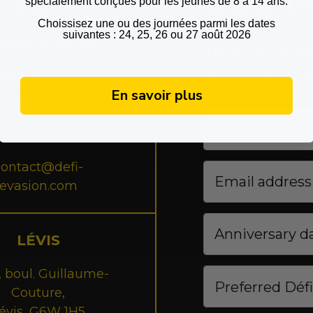
OUR N
spécialement conçues pour les
jeunes de 8 à 14 ans
.
Choissisez une ou des journées parmi les dates
suivantes : 24, 25, 26 ou 27 août 2026
ERAGE OF 5/5
To be infor
and promoti
ad the reviews
En savoir plus
contact@defi-
evasion.com
LÉVIS
 boul. Guillaume-
Couture,
évis, G6W 1H5