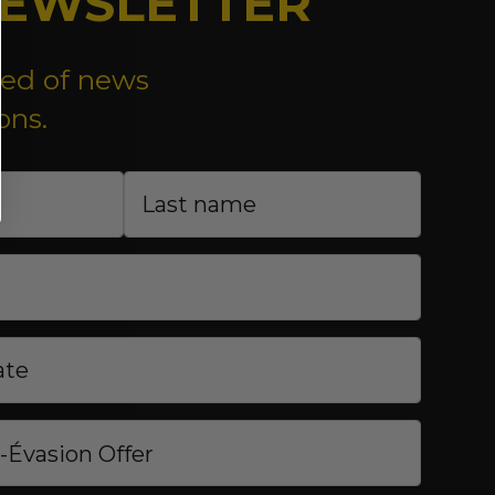
EWSLETTER
med of news
ons.