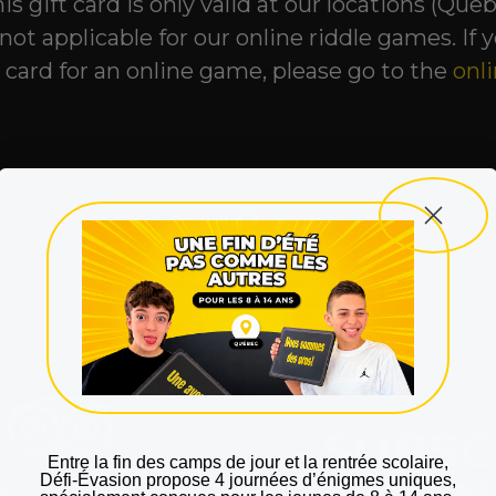
is gift card is only valid at our locations (Queb
not applicable for our online riddle games. If 
t card for an online game, please go to the
onl
SUBSC
Entre la fin des camps de jour et la rentrée scolaire
,
Défi‑Évasion propose
4 journées d’énigmes uniques
,