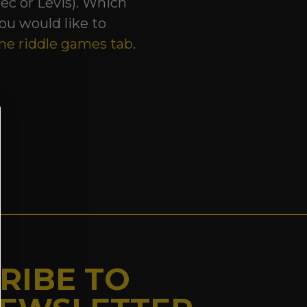
ec or Lévis)
.
Which
you would like to
ine riddle games tab
.
RIBE TO