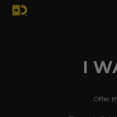
Skip
to
content
I W
Offer t